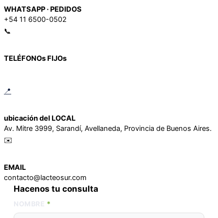
WHATSAPP · PEDIDOS
+54 11 6500-0502
📞
TELÉFONOs FIJOs
+54 11 4206-8757
+54 11 4227-2053
📍
ubicación del LOCAL
Av. Mitre 3999, Sarandí, Avellaneda, Provincia de Buenos Aires.
✉️
EMAIL
contacto@lacteosur.com
Hacenos tu consulta
EMAIL CONSULTA TU
NOMBRE
*