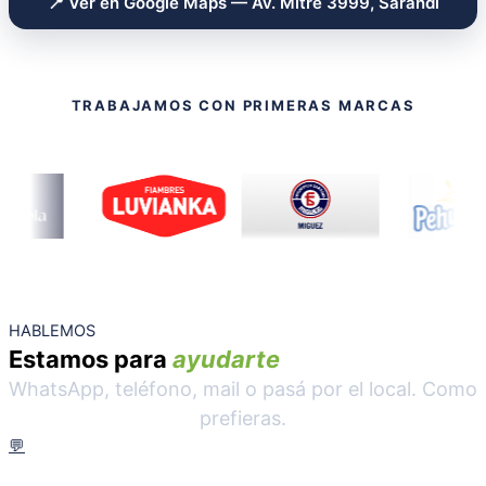
📍 Ver en Google Maps — Av. Mitre 3999, Sarandí
TRABAJAMOS CON PRIMERAS MARCAS
HABLEMOS
Estamos para
ayudarte
WhatsApp, teléfono, mail o pasá por el local. Como
prefieras.
💬