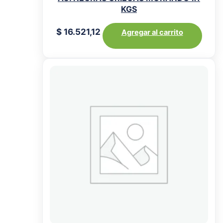
KGS
$
16.521,12
Agregar al carrito