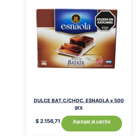
DULCE BAT.C/CHOC. ESNAOLA x 500
grs
$
2.156,71
Agregar al carrito