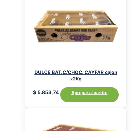
DULCE BAT.C/CHOC. CAYFAR cajon
x2Kg
$
5.853,74
Agregar al carrito