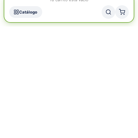
Catálogo
SEGUINOS
CONTACTO
Av. Mitre 3999, Sarandí, Avellaneda
+54 11 6500-0502
+54 11 4206-8757
+54 11 4227-2053
contacto@lacteosur.com