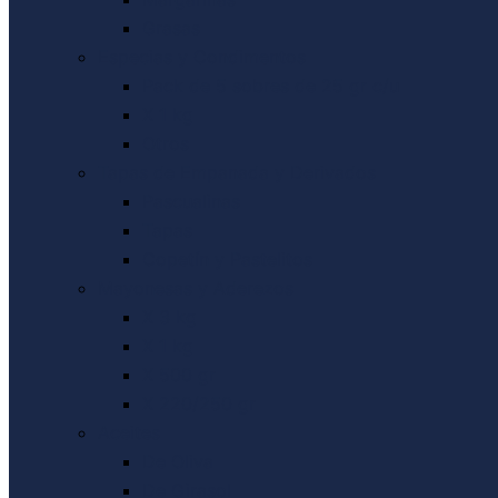
Grasas
Especias y Condimentos
Pack de 5 sobres de 25 gr c/u
X 1 kg
Otros
Tapas de Empanada y Derivados
Pascualinas
Tapas
Copetín y Pastelitos
Mayonesas y Aderezos
X 3 kg
X 1 kg
X 500 gr
X 220/250 gr
Aceites
De Oliva
De Girasol