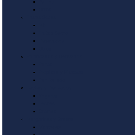
Palitos
Otros
Frutas Secas
Mix
Frutos Secos
Desecados
Otros
Panificados y Derivados
Panes
Prepizza y Pizzetas
Pan Rallado
Leches y Derivados
Yogures
Leches
Cremas
Margarinas y Grasas
Mantecas
Margarinas