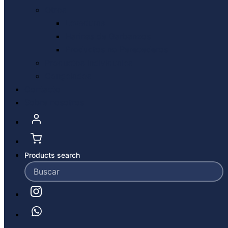
Otros
Levaduras
Harinas de Garbanzos
Productos no Perecederos
Productos Individuales
Congelados
Contacto
Sobre nosotros
Products search