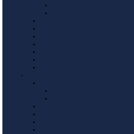
Jamones Crudos
Jamones Naturales
Mortadelas
Salames (Milán)
Salamines
Pancetas
Salchichón
Salchichas
Otros
Mermeladas y Preparados Dulces
Dulces
Cajon
Lata
Mieles
Dulces de Leche
Mermeladas
Otros