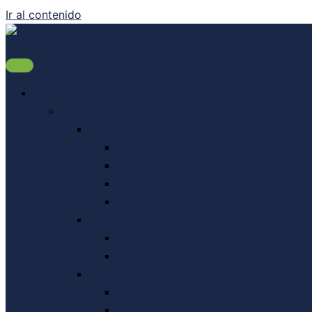
Ir al contenido
Catálogo
Quesos
Para Rallar
Estacionados
Semiestacionado
Fresco
Rallados
Cremosos
Media Horma
Horma Entera
Port Salut
Sin Sal
Light