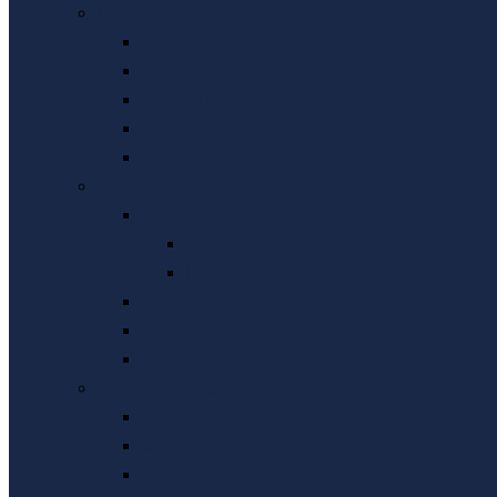
Enlatados
Tomates
Pescados
Legumbres
Choclos
Otros
Encurtidos
Aceitunas
Verdes
Negras
Pickles
Pepinillos
Otros
Artículos de Copetín
Papas
Chicitos
Maníes