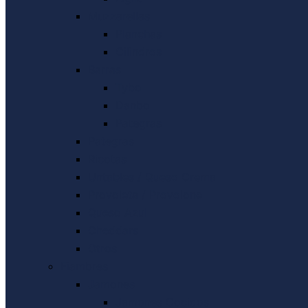
Muzzarellas
Planchas
Cilindros
Barras
Tybo
Danbo
Pategras
Pategras
Ricotas
Untables / Queso Crema
Provoleta / Provolone
Queso Azul
Cheddars
Otros
Fiambres
Jamones
Jamones Cocidos